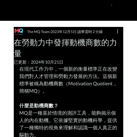
The MQ Team
2023年12月5日
讀畢需時 2 分鐘
在勞動力中發揮動機商數的力
量
已更新：
2024年10月21日
在現代工作力中，一個新的衡量標準正在改變
我們對人才管理和勞動力發展的方法。這個新
標準被稱為動機
商
數（Motivation Quotient，
簡稱MQ）。
什麼是動機
商數
？ 
MQ是一種基於情境的測評工具，能夠揭示個
人的內在動機。它依據堅實的動機科學，提供
了一種獨特的視角來理解和認識一個人真正的
驅動力。