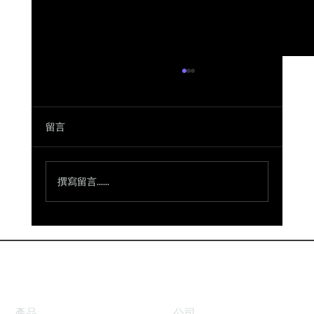
留言
撰寫留言......
動機在教育與職場中的作用：來自第32屆
年度全球創新高峰會的見解
產品
公司